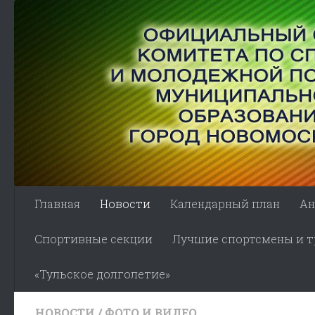
Skip to content
Главная
Новости
Календарный план
Ан
Спортивные секции
Лучшие спортсмены и тр
«Тульское долголетие»
НОВОСТИ
/
ФОТО И ВИДЕО