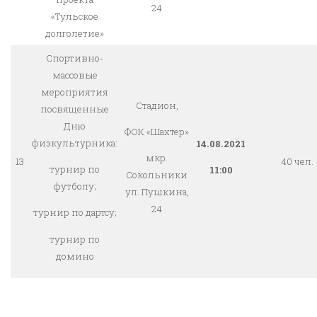
24
«Тульское
долголетие»
Спортивно-
массовые
мероприятия
Стадион,
посвященные
Дню
ФОК «Шахтер»
физкультурника:
14.08.2021
мкр.
13
40 чел.
турнир по
11:00
Сокольники
футболу;
ул. Пушкина,
24
турнир по дартсу;
турнир по
домино