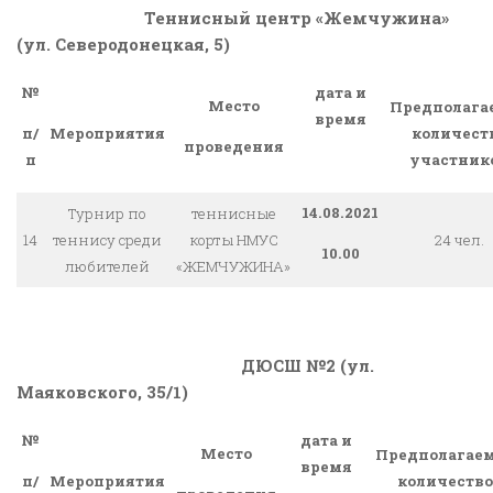
Теннисный центр «Жемчужина»
(ул. Северодонецкая, 5)
№
дата и
Место
Предполага
время
Мероприятия
количест
п/
проведения
участник
п
14.08.2021
Турнир по
теннисные
14
теннису среди
корты НМУС
24 чел.
10.00
любителей
«ЖЕМЧУЖИНА»
ДЮСШ №2 (ул.
Маяковского, 35/1)
№
дата и
Место
Предполагае
время
Мероприятия
количество
п/