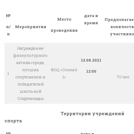
№
дата и
Место
Предполагае
время
Мероприятия
количеств
п/
проведения
участнико
п
Награждение
физкультурного
13.08.2021
актива города,
лучших
ФОЦ «Олимп
12:00
1
спортсменов и
1»
70 чел
победителей
школьной
Спартакиады
Территории учреждений
спорта
№
дата и