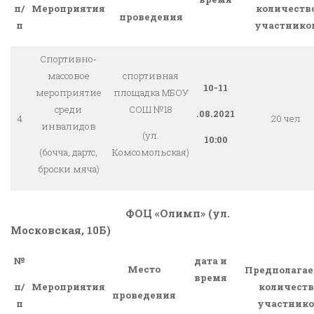
Мероприятия
количеств
п/
проведения
участнико
п
Спортивно-
массовое
спортивная
10-11
мероприятие
площадка МБОУ
среди
СОШ №18
.08.2021
4
20 чел
инвалидов
(ул.
10:00
(бочча, дартс,
Комсомольская)
броски мяча)
ФОЦ «Олимп» (ул.
Московская, 10Б)
№
дата и
Место
Предполагае
время
Мероприятия
количеств
п/
проведения
участнико
п