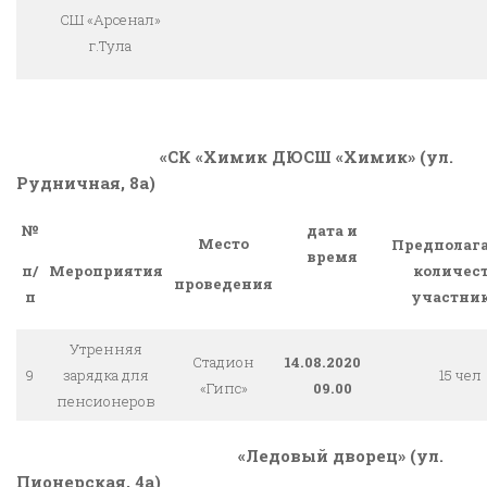
СШ «Арсенал»
г.Тула
«СК «Химик ДЮСШ «Химик» (ул.
Рудничная, 8а)
№
дата и
Место
Предполаг
время
Мероприятия
количес
п/
проведения
участни
п
Утренняя
Стадион
14.08.2020
9
зарядка для
15 чел
«Гипс»
09.00
пенсионеров
«Ледовый дворец» (ул.
Пионерская, 4а)