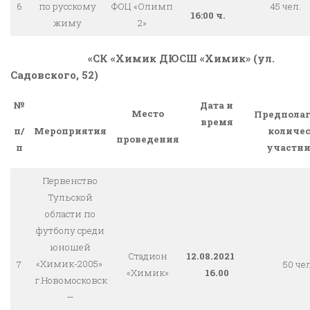
6
по русскому
ФОЦ «Олимп
45 чел.
16:00 ч.
жиму
2»
«СК «Химик ДЮСШ «Химик» (ул.
Садовского, 52)
№
Дата и
Место
Предполаг
время
Мероприятия
количес
п/
проведения
участни
п
Первенство
Тульской
области по
футболу среди
юношей
Стадион
12.08.2021
«Химик-2005»
7
50 че
«Химик»
16.00
г.Новомосковск
—