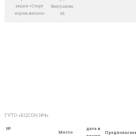
акции «Спорт
Вахрушева,
норма жизни»
65
ГУТО «КЦСОН №4»
№
дата и
Место
Предполагае
время