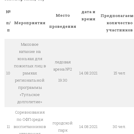
№
дата и
Место
Предполагаем
время
Мероприятия
количество
п/
проведения
участников
п
Массовое
катание на
коньках для
ледовая
пожилых лиц в
арена №2
10
рамках
14.08.2021
15 чел
региональной
19.30
программы
«Тульское
долголетие»
Соревнования
по ОФП среди
городской
11
воспитанников
14.08.2021
30 чел.
парк
отделения