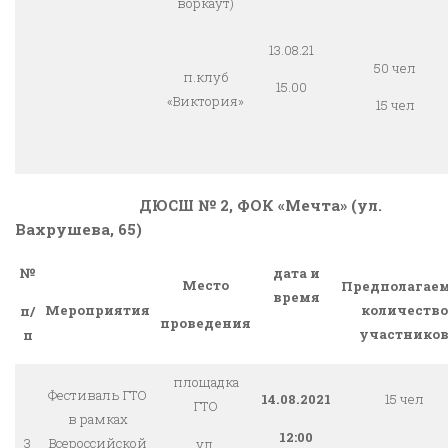
воркаут)
13.08.21
50 чел
п.клуб
15.00
«Виктория»
15 чел
ДЮСШ № 2, ФОК «Мечта» (ул.
Вахрушева, 65)
№
дата и
Место
Предполагае
время
Мероприятия
количество
п/
проведения
участнико
п
площадка
Фестиваль ГТО
14.08.2021
15 чел
ГТО
в рамках
12:00
3
Всероссийской
ул.