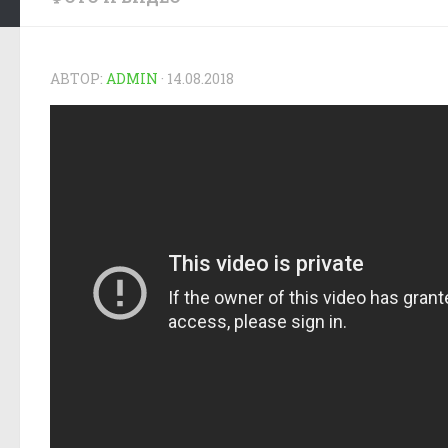
АВТОР:
ADMIN
·
14.08.2018