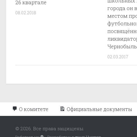
школьных 
26 квартале
города он 
08.02.2018
местом пр
футбольног
посвящённ
ликвидато
Чернобыль
02.03.2017
О комитете
Официальные документы
© 2026. Все права защищены.