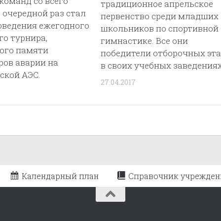
команд со всего
традиционное апрельское
в очередной раз стал
первенство среди младших
оведения ежегодного
школьников по спортивной
о турнира,
гимнастике. Все они
ого памяти
победители отборочных эт
ров аварии на
в своих учебных заведениях
ской АЭС.
27.04.2017
Календарный план
Справочник учрежден