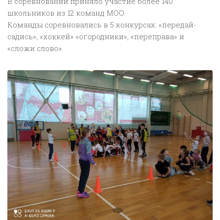
В соревновании приняло участие более 140
школьников из 12 команд МОО.
Команды соревновались в 5 конкурсах: «передай-
садись», «хоккей» «огородники», «переправа» и
«сложи слово».