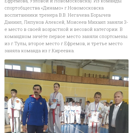
Ефремова, Узловой и Новомосковска). Из команды
спортобщества «Динамо» г.Новомосковска
воспитанники тренера В.В. Негачева Борычев
Даниил, Ляпунов Алексей, Моисеев Михаил заняли 3-
е место в своей возрастной и весовой категории. В
командном зачёте первое место заняли спортсмены
из г.Тулы, второе место г.Ефремов, и третье место
заняла команда из г.Киреевка.