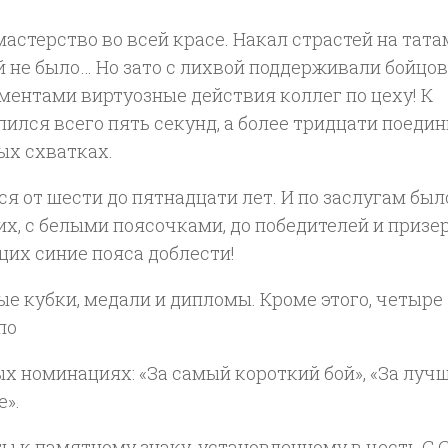
мастерство во всей красе. Накал страстей на тата
й не было… Но зато с лихвой поддерживали бойцов
сментами виртуозные действия коллег по цеху! К
длился всего пять секунд, а более тридцати поеди
ых схватках.
я от шести до пятнадцати лет. И по заслугам был
х, с белыми поясочками, до победителей и призе
их синие пояса доблести!
е кубки, медали и дипломы. Кроме этого, четыре
по
ых номинациях: «За самый короткий бой», «За луч
е».
ы к памятному знаку, установленному в честь С.С