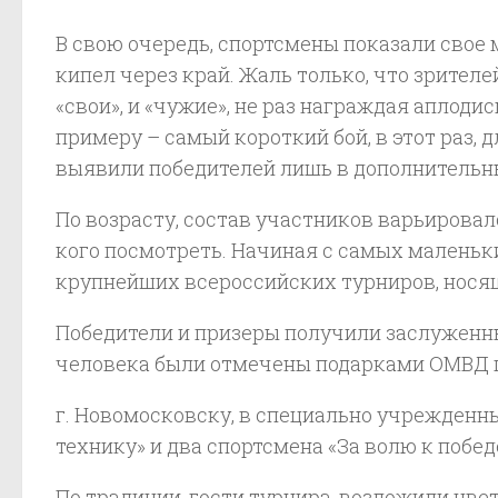
В свою очередь, спортсмены показали свое 
кипел через край. Жаль только, что зрителе
«свои», и «чужие», не раз награждая аплоди
примеру – самый короткий бой, в этот раз, 
выявили победителей лишь в дополнительн
По возрасту, состав участников варьировалс
кого посмотреть. Начиная с самых маленьки
крупнейших всероссийских турниров, носящ
Победители и призеры получили заслуженны
человека были отмечены подарками ОМВД 
г. Новомосковску, в специально учрежденн
технику» и два спортсмена «За волю к побед
По традиции, гости турнира, возложили цвет