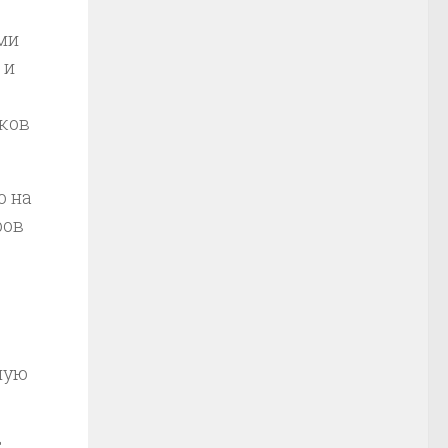
ми
 и
нков
о на
ров
шую
.