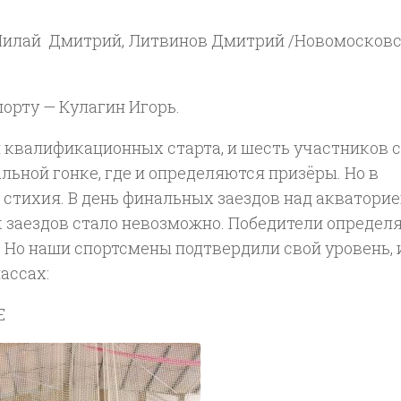
Милай Дмитрий, Литвинов Дмитрий /Новомосковс
порту — Кулагин Игорь.
 квалификационных старта, и шесть участников с
ьной гонке, где и определяются призёры. Но в
стихия. В день финальных заездов над акватори
к заездов стало невозможно. Победители определ
 Но наши спортсмены подтвердили свой уровень, 
ассах:
Е