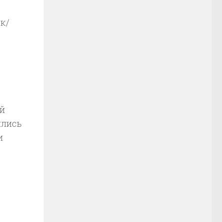
к/
ей
ялись
и