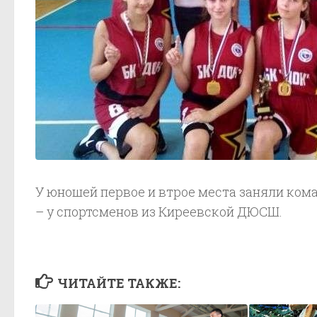
У юношей первое и втрое места заняли ком
– у спортсменов из Киреевской ДЮСШ.
ЧИТАЙТЕ ТАКЖЕ: