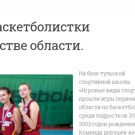
аскетболистки
стве области.
На базе тульской
спортивной школы
«Игровые виды спор
прошли игры первен
области по баскетбо
среди подростков 20
2003 годов рождения
Команда девушек из