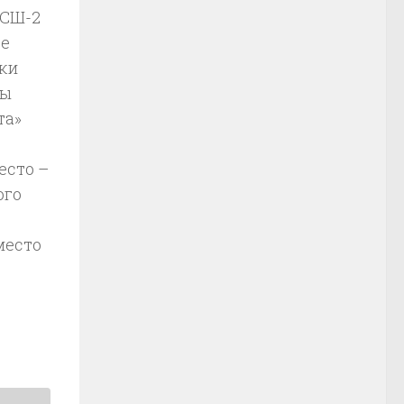
ЮСШ-2
ое
тки
лы
та»
есто –
ого
место