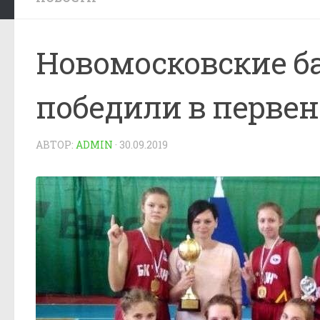
Новомосковские б
победили в первен
АВТОР:
ADMIN
·
30.09.2019