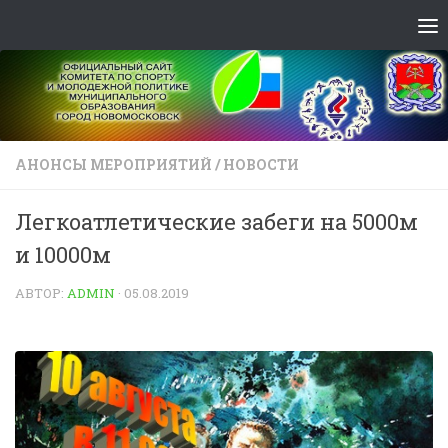
Skip to content
АНОНСЫ МЕРОПРИЯТИЙ
/
НОВОСТИ
Легкоатлетические забеги на 5000м
и 10000м
АВТОР:
ADMIN
·
05.08.2019