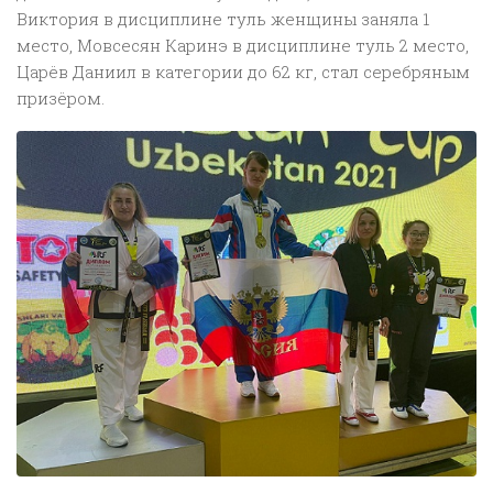
Виктория в дисциплине туль женщины заняла 1
место, Мовсесян Каринэ в дисциплине туль 2 место,
Царёв Даниил в категории до 62 кг, стал серебряным
призёром.