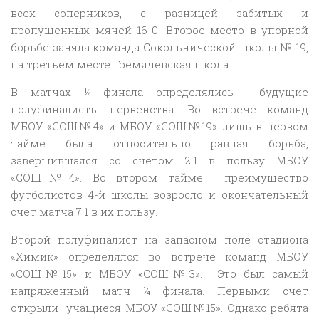
всех соперников, с разницей забитых и
пропущенных мячей 16-0. Второе место в упорной
борьбе заняла команда Сокольнической школы № 19,
на третьем месте Гремячевская школа.
В матчах ¼ финала определялись будущие
полуфиналисты первенства. Во встрече команд
МБОУ «СОШ№4» и МБОУ «СОШ№19» лишь в первом
тайме была относительно равная борьба,
завершившаяся со счетом 2:1 в пользу МБОУ
«СОШ№4». Во втором тайме преимущество
футболистов 4-й школы возросло и окончательный
счет матча 7:1 в их пользу.
Второй полуфиналист на запасном поле стадиона
«Химик» определялся во встрече команд МБОУ
«СОШ№15» и МБОУ «СОШ№3». Это был самый
напряженный матч ¼ финала. Первыми счет
открыли учащиеся МБОУ «СОШ№15». Однако ребята