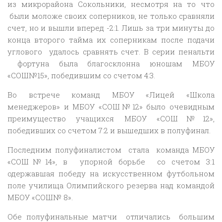
из микрорайона Сокольники, несмотря на то что
были моложе своих соперников, не только сравняли
счет, но и вышли вперед -2:1. Лишь за три минуты до
конца второго тайма их соперникам после подачи
углового удалось сравнять счет. В серии пенальти
фортуна была благосклонна юношам МБОУ
«СОШ№15», победившим со счетом 4:3.
Во встрече команд МБОУ «Лицей «Школа
менеджеров» и МБОУ «СОШ№12» было очевидным
преимущество учащихся МБОУ «СОШ№12»,
победивших со счетом 7:2 и вышедших в полуфинал.
Последним полуфиналистом стала команда МБОУ
«СОШ№14», в упорной борьбе со счетом 3:1
одержавшая победу на искусственном футбольном
поле училища Олимпийского резерва над командой
МБОУ «СОШ№ 8».
Обе полуфинальные матчи отличались большим