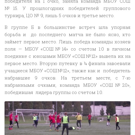
победителя на 1 очко, заняла команда МБОУ СОШ
№15. У прошлогодних победителей группового
турнира, ЦО № 9, лишь 5 очков и третье место.
В группе Б в большинстве встреч шла упорная
борьба и до последнего матча не было ясно, кто
займет первое место. Лишь победа команды хозяев
поля — МБОУ «СОШ№14» со счетом 1:0 в личном
поединке с юношами МБОУ «СОШ№12» вывела их на
первое место. Вторую путевку в ¼ финала завоевали
учащиеся МБОУ «СОШ№12», также как и победитель
набравшие 9 очков. На третьем месте, с 7-ю
набранными очками, команда МБОУ «СОШ№20»,
победившая лидера группы со счетом 1:0.