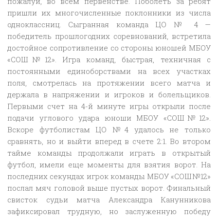
пожалуй, во всем первенстве. Поболеть за ребят
пришли их многочисленные поклонники из числа
одноклассниц. Сыгранная команда ЦО № 4 —
победитель прошлогодних соревнований, встретила
достойное сопротивление со стороны юношей МБОУ
«СОШ№12». Игра команд, быстрая, техничная с
постоянными единоборствами на всех участках
поля, смотрелась на протяжении всего матча и
держала в напряжении и игроков и болельщиков.
Первыми счет на 4-й минуте игры открыли после
подачи углового удара юноши МБОУ «СОШ№12».
Вскоре футболистам ЦО №4 удалось не только
сравнять, но и выйти вперед в счете 2:1. Во втором
тайме команды продолжали играть в открытый
футбол, имели еще моменты для взятия ворот. На
последних секундах игрок команды МБОУ «СОШ№12»
послал мяч головой выше пустых ворот. Финальный
свисток судьи матча Александра Канунникова
зафиксировал трудную, но заслуженную победу