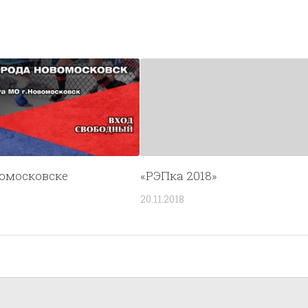
омосковске
«РЭПка 2018»
20.11.2018