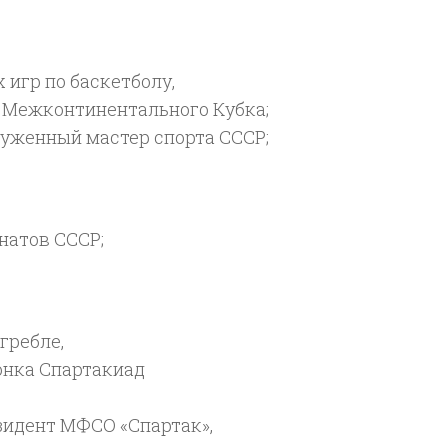
игр по баскетболу,
ь Межконтинентального Кубка;
луженный мастер спорта СССР;
натов СССР;
гребле,
онка Спартакиад
зидент МФСО «Спартак»,