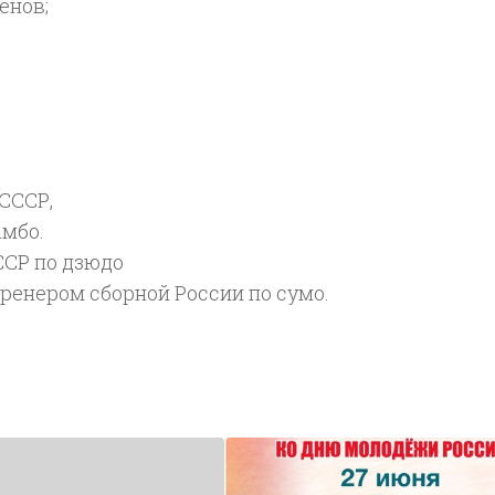
енов;
СССР,
амбо.
ССР по дзюдо
ренером сборной России по сумо.