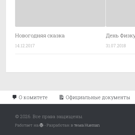
Новогодняя сказка
День Физк
14.12.2017
31.07.2018
О комитете
Официальные документы
© 2026. Все права защищены.
Работает на
- Разработан в
тема Hueman