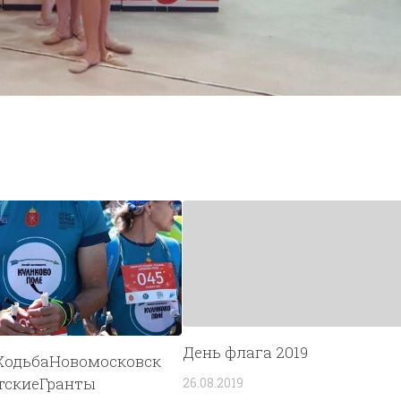
День флага 2019
ХодьбаНовомосковск
тскиеГранты
26.08.2019