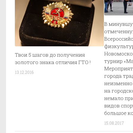
В минувшу
отмеченную
Всероссий
физкультур
Новомоско
Твои 5 шагов до получения
турнир «Ма
золотого знака отличия ГТО !
Мероприят
13.12.2016
города тра
неизменно
на городс
немало пр
видов спор
большое ко
15.08.2017