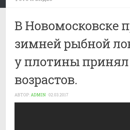
В Новомосковске 
зимней рыбной лов
у плотины принял 
возрастов.
АВТОР:
ADMIN
·
02.03.2017