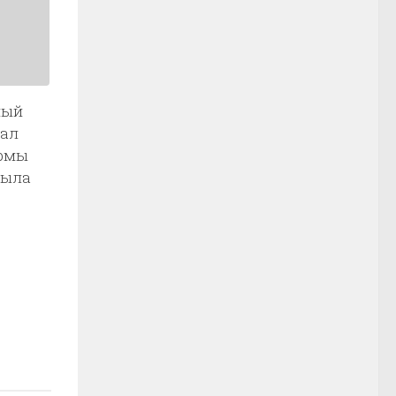
ный
гал
ормы
была