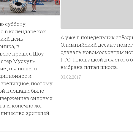
ю субботу,
 в календаре как
А уже в понедельник звёзд
ский день
Олимпийский десант помо
ника, в
сдавать новомосковцам н
вске прошел Шоу-
ГТО. Площадкой для этого 
стер Мускул».
выбрана пятая школа.
ие для нашего
диционное и
03.02.2017
 зрелищное, поэтому
кой площади было
иверженцев силовых
та и, конечно же,
личество зрителей.