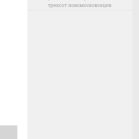
трехсот новомосковскцев.