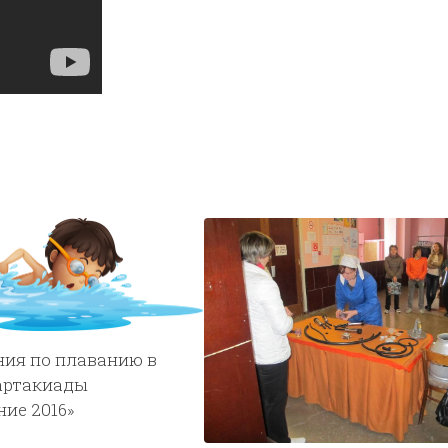
ния по плаванию в
артакиады
ие 2016»