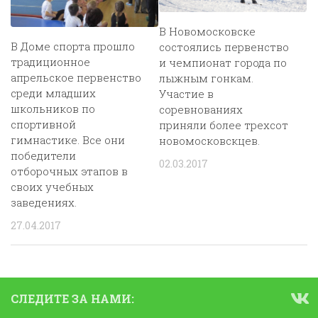
В Новомосковске
В Доме спорта прошло
состоялись первенство
традиционное
и чемпионат города по
апрельское первенство
лыжным гонкам.
среди младших
Участие в
школьников по
соревнованиях
спортивной
приняли более трехсот
гимнастике. Все они
новомосковскцев.
победители
02.03.2017
отборочных этапов в
своих учебных
заведениях.
27.04.2017
СЛЕДИТЕ ЗА НАМИ: