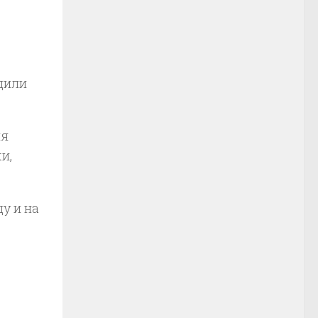
о
дили
ля
и,
у и на