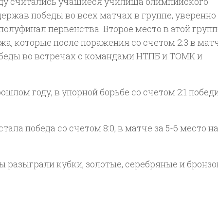
беду считались учащиеся училища олимпийского
держав победы во всех матчах в группе, уверенно
 полуфинал первенства. Второе место в этой групп
а, которые после поражения со счетом 2:3 в матч
беды во встречах с командами НТПБ и ТОМК и
рошлом году, в упорной борьбе со счетом 2:1 побед
ла победа со счетом 8:0, в матче за 5-6 место н
 разыграли кубки, золотые, серебряные и бронз