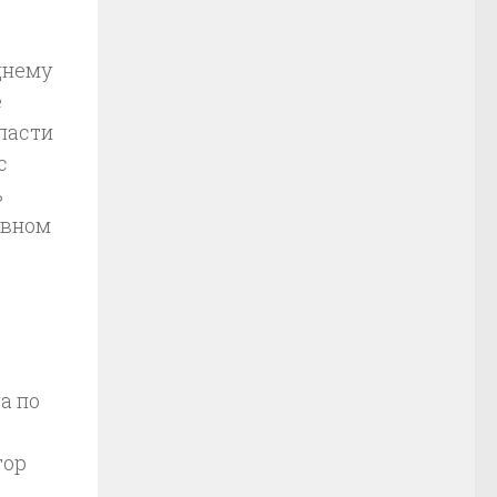
днему
е
ласти
с
ь
овном
а по
тор