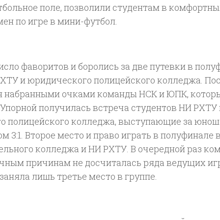
футбольное поле, позволили студентам в комфортн
ен по игре в мини-футбол.
исло фаворитов и боролись за две путевки в полу
РХТУ и юридического полицейского колледжа. По
мя набранными очками команды НСК и ЮПК, котор
. Упорной получилась встреча студентов НИ РХТУ 
о полицейского колледжа, выступающие за юнош
 3:1. Второе место и право играть в полуфинале 
льного колледжа и НИ РХТУ. В очередной раз ко
чным причинам не досчиталась ряда ведущих иг
 заняла лишь третье место в группе.