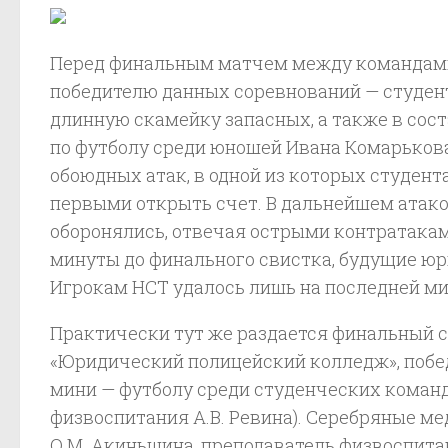
Перед финальным матчем между командами
победителю данных соревнований — студен
длинную скамейку запасных, а также в сос
по футболу среди юношей Ивана Комарькова,
обоюдных атак, в одной из которых студен
первыми открыть счет. В дальнейшем атако
оборонялись, отвечая острыми контратаками
минуты до финального свистка, будущие юр
Игрокам НСТ удалось лишь на последней ми
Практически тут же раздается финальный св
«Юридический полицейский колледж», победи
мини — футболу среди студенческих команд 
физвоспитания А.В. Ревина). Серебряные м
О.М. Акиньшина, преподаватель физвоспитан