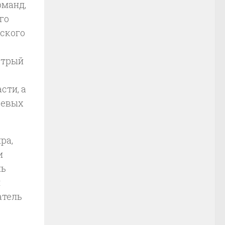
оманд,
го
еского
стрый
сти, а
чевых
ра,
и
шь
м
атель