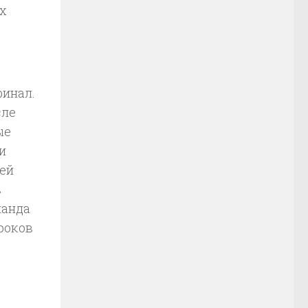
ых
финал.
сле
ые
и
ей
в
манда
роков