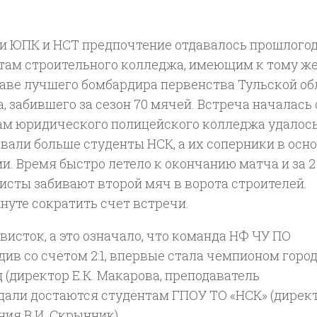
 ЮПК и НСТ предпочтение отдавалось прошлого
там строительного колледжа, имеющим к тому ж
таве лучшего бомбардира первенства Тульской об
 забившего за сезон 70 мячей. Встреча началась 
там юридического полицейского колледжа удалос
вали больше студенты НСК, а их соперники в осн
. Время быстро летело к окончанию матча и за 2
исты забивают второй мяч в ворота строителей.
нуте сократить счет встречи.
исток, а это означало, что команда НФ ЧУ ПО
в со счетом 2:1, впервые стала чемпионом город
(директор Е.К. Макарова, преподаватель
едали достаются студентам ГПОУ ТО «НСК» (дирек
ия В.И. Скрынник).