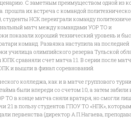
ценарию. С заметным преимуществом одной из к
а. прошла их встреча с командой политехническо
:0, студенты НСК переиграли команду политехнич
инальный матч между командами УОР ТО и
оки показали хороший технический уровень и бы
атари команд. Развязка наступила на последней
оки училища олимпийского резерва Тульской обла
ы ЮПК сравняли счет матча 1:1. В серии после мат
 ЮПК и вышли в финал соревнований.
ческого колледжа, как и в матче группового турни
айма были впереди со счетом 1:0, а затем забили 
ОР ТО в конце матча сняли вратаря, но смогли ли
и 2:1 в пользу студентов ГПОУ ТО «НПК», которы
али первенства (директор А.П.Нагаева, преподав