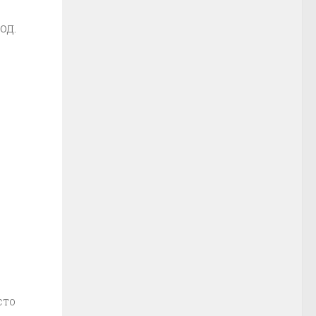
од.
сто