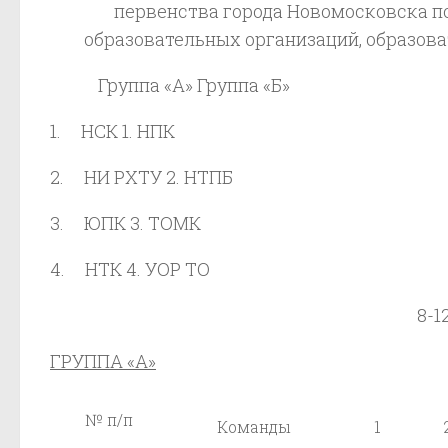
первенства города Новомосковска п
образовательных организаций, образова
Группа «А» Группа «Б»
1. НСК 1. НПК
2. НИ РХТУ 2. НТПБ
3. ЮПК 3. ТОМК
4. НТК 4. УОР ТО
8-1
ГРУППА «А»
№ п/п
Команды
1