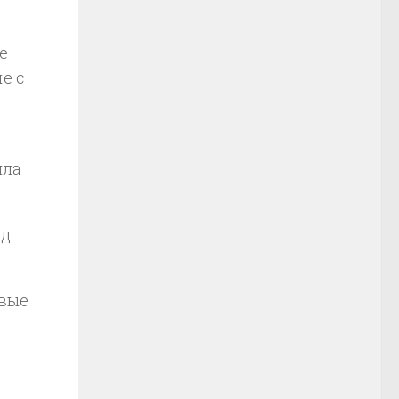
е
е с
ила
ад
овые