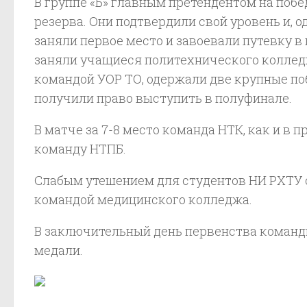
В группе «Б» главным претендентом на по
резерва. Они подтвердили свой уровень и, о
заняли первое место и завоевали путевку в
заняли учащиеся политехнического колледж
командой УОР ТО, одержали две крупные по
получили право выступить в полуфинале.
В матче за 7-8 место команда НТК, как и в п
команду НТПБ.
Слабым утешением для студентов НИ РХТУ ста
командой медицинского колледжа.
В заключительный день первенства команды
медали.