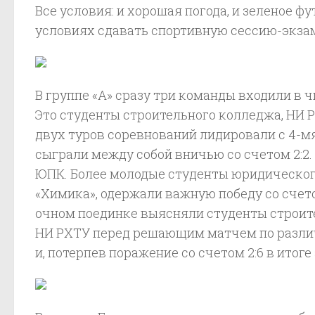
Все условия: и хорошая погода, и зеленое 
условиях сдавать спортивную сессию-экзам
В группе «А» сразу три команды входили в ч
Это студенты строительного колледжа, НИ 
двух туров соревнований лидировали с 4-
сыграли между собой вничью со счетом 2:2
ЮПК. Более молодые студенты юридическог
«Химика», одержали важную победу со счетом
очном поединке выясняли студенты строите
НИ РХТУ перед решающим матчем по разли
и, потерпев поражение со счетом 2:6 в итоге