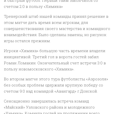
и быстрый футбол. Первый тайм закончился со
счетом 2:0 в пользу «Химика»
Тренерский штаб нашей команды принял решение в
этом матче дать время всем игрокам, для
совершенствования своего мастерства и командного
взаимодействия. Было сделаны замены, но рисунок
игры остался прежним.
Игроки «Химика» большую часть времени владели
инициативой. Третий гол в ворота гостей забил
Роман Ломакин. Окончательный счет встречи 3:0 в
пользу новомосковского «Химика».
Во втором матче этого тура футболисты «Аэрозоля»
без особых проблем одержали крупную победу со
счетом 9:0 над командой «Авангард» г.Донской.
Сенсационно завершилась встреча команд
«Майский» Узловского района и молодежного
«Химика». Команда гостей на протяжении всего