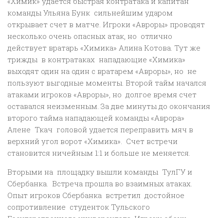
«Химик» удается быстрая контратака и капитан
команды Ульяна Бунк сильнейшим ударом
открывает счет в матче. Игроки «Авроры» проводят
несколько очень опасных атак, но отлично
действует вратарь «Химика» Алина Котова. Тут же
трижды в контратаках нападающие «Химика»
выходят один на один с вратарем «Авроры», но не
пользуют выгодные моменты. Второй тайм начался
атаками игроков «Авроры», но долгое время счет
оставался неизменным. За две минуты до окончания
второго тайма нападающей команды «Аврора»
Алене Ткач головой удается переправить мяч в
верхний угол ворот «Химика». Счет встречи
становится ничейным 1:1 и больше не меняется.
Вторыми на площадку вышли команды ТулГУ и
Сбербанка. Встреча прошла во взаимных атаках.
Опыт игроков Сбербанка встретил достойное
сопротивление студенток Тульского