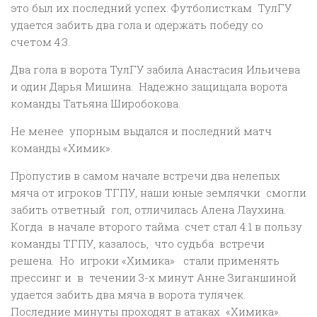
это был их последний успех. Футболисткам ТулГУ
удается забить два гола и одержать победу со
счетом 4:3.
Два гола в ворота ТулГУ забила Анастасия Ильичева
и один Дарья Мишина. Надежно защищала ворота
команды Татьяна Широбокова.
Не менее упорным выдался и последний матч
команды «Химик».
Пропустив в самом начале встречи два нелепых
мяча от игроков ТГПУ, наши юные землячки смогли
забить ответный гол, отличилась Алена Лаухина.
Когда в начале второго тайма счет стал 4:1 в пользу
команды ТГПУ, казалось, что судьба встречи
решена. Но игроки «Химика» стали применять
прессинг и в течении 3-х минут Анне Зиганшиной
удается забить два мяча в ворота тулячек.
Последние минуты проходят в атаках «Химика».