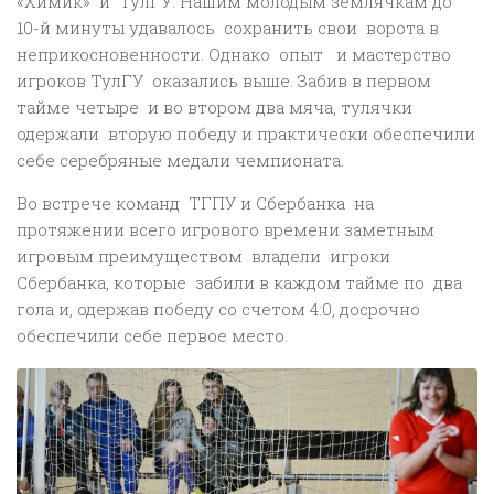
«Химик» и ТулГУ. Нашим молодым землячкам до
10-й минуты удавалось сохранить свои ворота в
неприкосновенности. Однако опыт и мастерство
игроков ТулГУ оказались выше. Забив в первом
тайме четыре и во втором два мяча, тулячки
одержали вторую победу и практически обеспечили
себе серебряные медали чемпионата.
Во встрече команд ТГПУ и Сбербанка на
протяжении всего игрового времени заметным
игровым преимуществом владели игроки
Сбербанка, которые забили в каждом тайме по два
гола и, одержав победу со счетом 4:0, досрочно
обеспечили себе первое место.