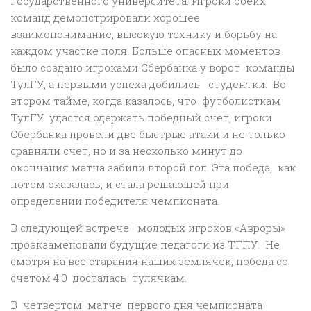
Государственного университета. Игроки обеих
команд демонстрировали хорошее
взаимопонимание, высокую технику и борьбу на
каждом участке поля. Больше опасных моментов
было создано игроками Сбербанка у ворот команды
ТулГУ, а первыми успеха добились студентки. Во
втором тайме, когда казалось, что футболисткам
ТулГУ удастся одержать победный счет, игроки
Сбербанка провели две быстрые атаки и не только
сравняли счет, но и за несколько минут до
окончания матча забили второй гол. Эта победа, как
потом оказалась, и стала решающей при
определении победителя чемпионата.
В следующей встрече молодых игроков «Авроры»
проэкзаменовали будущие педагоги из ТГПУ. Не
смотря на все старания наших землячек, победа со
счетом 4:0 досталась тулячкам.
В четвертом матче первого дня чемпионата