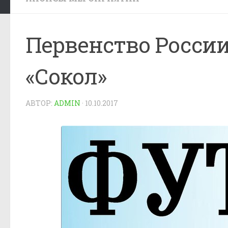
Первенство Росси
«Сокол»
АВТОР:
ADMIN
·
10.10.2017