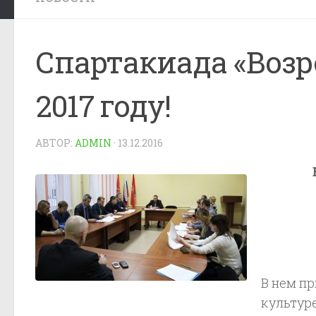
Спартакиада «Возр
2017 году!
АВТОР:
ADMIN
·
13.12.2016
В нем п
культур