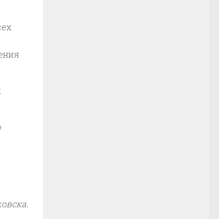
сех
нения
я
ю
ы
овска.