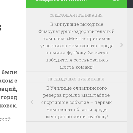
СЛЕДУЮЩАЯ ПУБЛИКАЦИЯ
в
В минувшие выходные
Физкультурно-оздоровительный
комплекс «Мечта» принимал
участников Чемпионата города
по мини-футболу. За титул
победителя соревновались
шесть команд!
я были
ПРЕДЫДУЩАЯ ПУБЛИКАЦИЯ
олом с
В Училище олимпийского
заций,
резерва прошло масштабное
 город
спортивное событие – первый
ковск.
Чемпионат области среди
женщин по мини-футболу!
ской