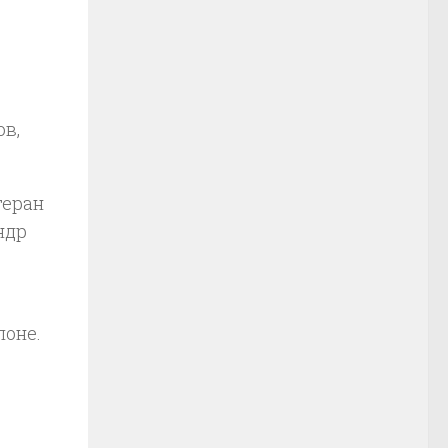
ов,
теран
ндр
лоне.