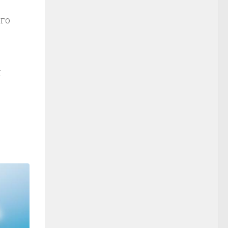
ого
х