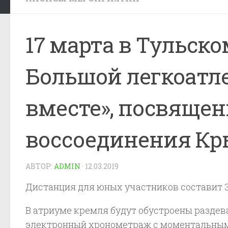
17 марта в Тульск
Большой легкоатл
вместе», посвяще
воссоединения Кры
АВТОР:
ADMIN
·
12.03.2019
Дистанция для юных участников составит 30
В атриуме кремля будут обустроены раздев
электронный хронометраж с моментальным